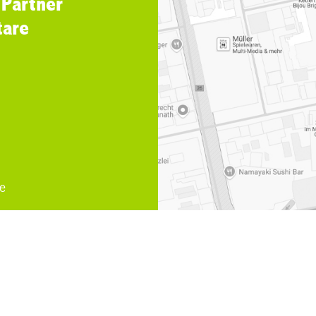
 Partner
tare
e
 der Ruhr
,
Fachanwaeltin Familienrecht Muelheim an der Ruh