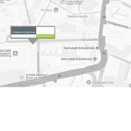
r
,
Existenzgruendung
,
Arztstrafrecht Muelheim an der Ruhr
,