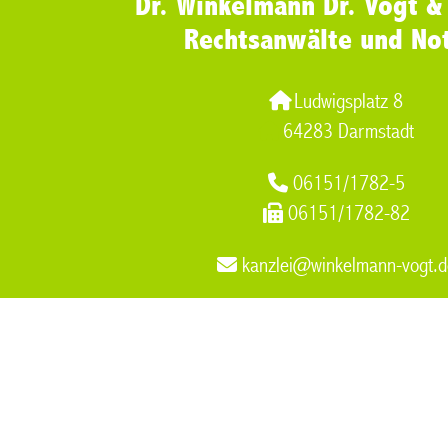
Dr. Winkelmann Dr. Vogt &
Rechtsanwälte und No
Ludwigsplatz 8
64283 Darmstadt
06151/1782-5
06151/1782-82
kanzlei@winkelmann-vogt.d
Verkehrsunfall Muelheim an der Ruhr
,
Scheidung Muelheim an